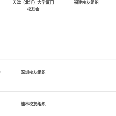
邮箱：
QQ群:14009630
天津（北洋）大学厦门
福建校友组织
alumni_xiamen@tju.edu.cn
校友会
n
向所有工作生活在深
详情
圳，为特区发展作出贡
献的天大人表达敬意！
会
深圳校友组织
——李家俊书记（20...
详情
​alumni_guilin@tju.edu.c
.c
桂林校友组织