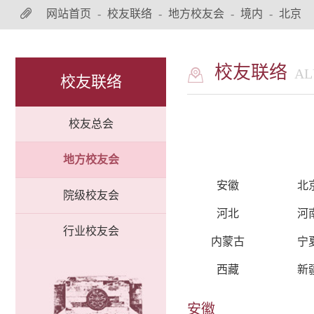
网站首页
-
校友联络
-
地方校友会
-
境内
-
北京
校友联络
AL
校友联络
校友总会
地方校友会
安徽
北
院级校友会
河北
河
行业校友会
内蒙古
宁
西藏
新
安徽