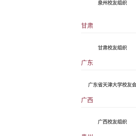
泉州校友组织
甘肃
详情
alumni_gansu@tju.edu.c
甘肃校友组织
公众号:广东北洋人
广东
电话:18620161895(同微
详情
信)
微信昵称:粤北洋
广东省天津大学校友
QQ群:298649575
广西
邮...
详情
alumni_guangxi@tju.edu
广西校友组织