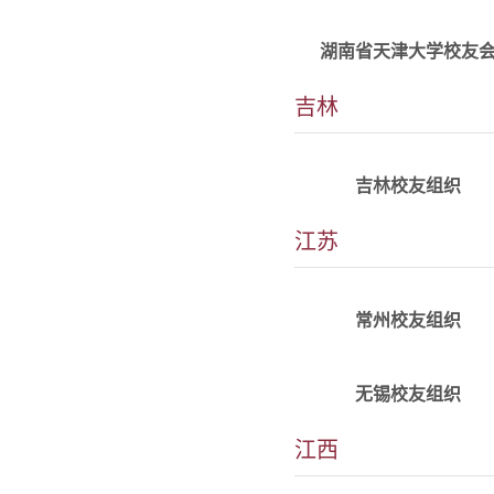
13973187161
微信号：haha118706
湖南省天津大学校友
邮箱：
吉林
191430132@qq.com
详情
alumni_jilin@tju.edu.c
群:19296522
吉林校友组织
江苏
详情
欢迎加入
常州校友组织
详情
alumni_wuxi@tju.edu.c
群:2070862
无锡校友组织
江西
详情