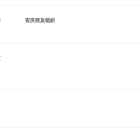
详情
n
alumni_anqing@tju.edu.cn
会
安庆校友组织
cn
京
du.cn
联系人：周金峰
详情
详情
QQ群号：102555069
alumni_fujian@tju.edu.cn
du.c