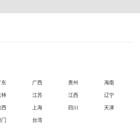
广东
广西
贵州
海南
吉林
江苏
江西
辽宁
陕西
上海
四川
天津
澳门
台湾