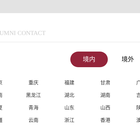
UMNI CONTACT
境内
境外
京
重庆
福建
甘肃
南
黑龙江
湖北
湖南
夏
青海
山东
山西
疆
云南
浙江
香港