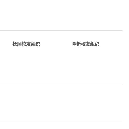
详情
详情
​alumni_fuxin@tju.edu.c
alumni_fushun@tju.edu.c
抚顺校友组织
阜新校友组织