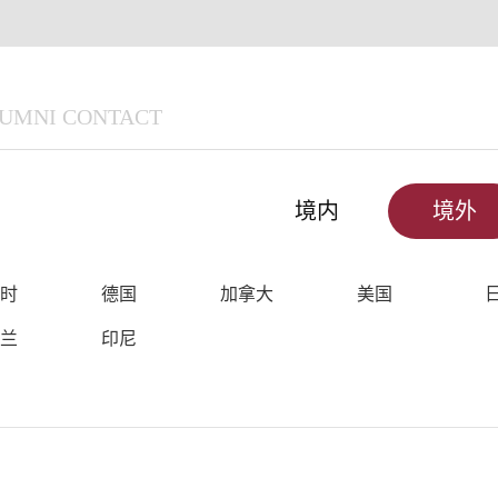
UMNI CONTACT
境内
境外
时
德国
加拿大
美国
兰
印尼