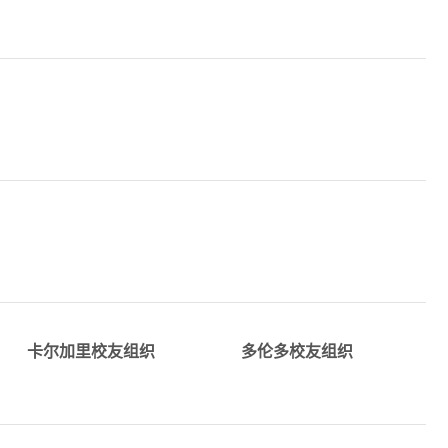
详情
详情
​alumni_YTO@tju.edu.c
alumni_Calgary@tju.edu.c
卡尔加里校友组织
多伦多校友组织
详情
详情