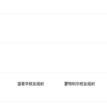
详情
详情
​alumni_VAN@tju.edu.c
c
alumni_Montreal@tju.edu.c
温哥华校友组织
蒙特利尔校友组织
详情
详情