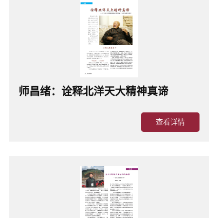
师昌绪：诠释北洋天大精神真谛
查看详情