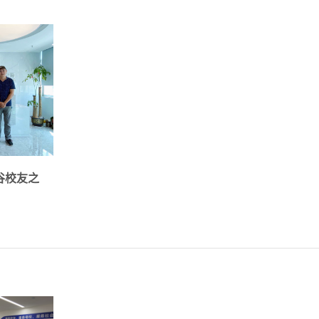
81229
谷校友之
..
详情