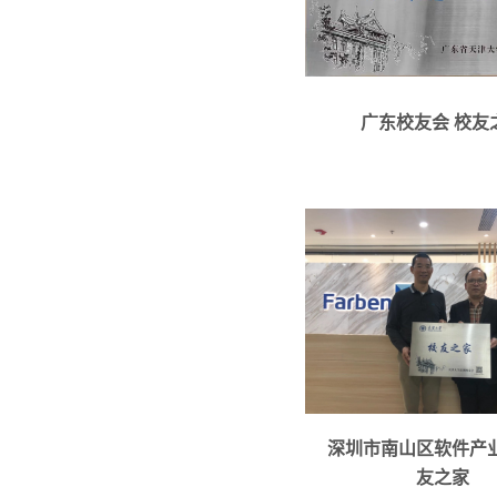
联系人：程华刚
电话：13609615201
活动种类（座谈会议，
广东校友会 校友
座）
冯耿超，1867638003
类（座谈会议，沙龙讲
深圳市南山区软件产
友之家