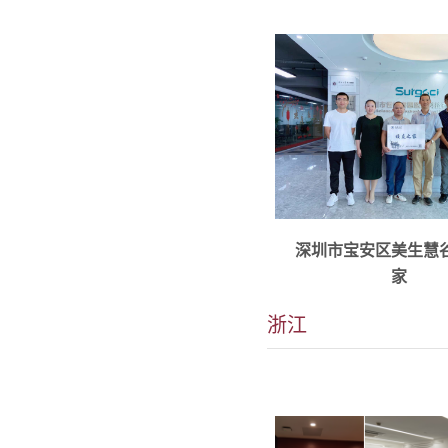
秘书处：鲍银涛 137360
深圳市宝安区美生慧
朱鲍卫 13857636512
家
宁波市镇海区庄市街道同.
浙江