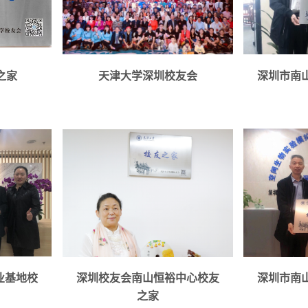
联系人：张青瑄
联系人：陆
电话：15815508031
电话：1382
沙龙讲
活动种类：座谈会议，沙龙讲
活动种类（
之家
天津大学深圳校友会
深圳市南
座，聚会，公益活...
座）
详情
详情
9 活动种
座）
业基地校
深圳校友会南山恒裕中心校友
深圳市南
之家
详情