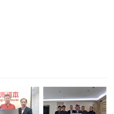
庆伟
联系人：杨献峰
8833132
电话：13480868569
沙龙讲座）
活动种类（座谈会议，聚会）
详情
详情