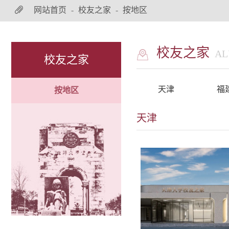
网站首页
-
校友之家
-
按地区
校友之家
AL
校友之家
预约联系人：
天津
福
按地区
18526065788 唐老师
15510883941 覃老师
天津