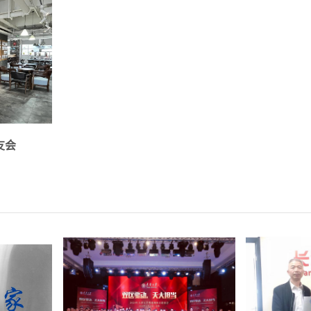
3个校
深圳市南山区深圳湾科技生态园
联系人：黄
友会
，天河区
2区7栋B座7层9-12号，雄韬股
电话：1868
...
份有限公司
活动种类（
详情
详情