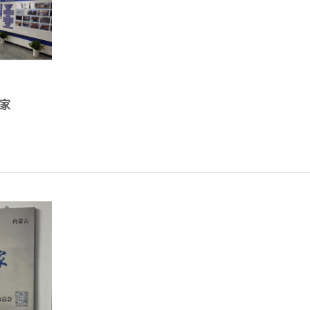
0011为
家
与母校之
..
详情