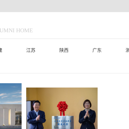
UMNI HOME
12月29日下午，天津大学滨海
建
江苏
陕西
广东
新区校友之家揭牌仪式及校友恳
谈活动在天津市滨海新区...
详情
详情