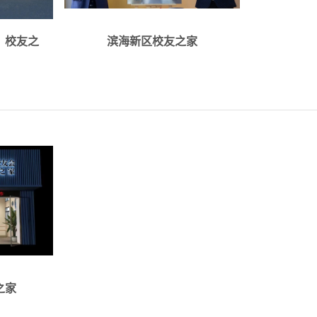
流学习、
！校友之
滨海新区校友之家
办公的场
.
详情
985年
之家
准成立