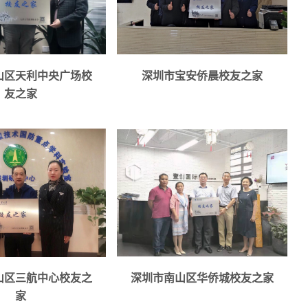
向荣
联系人：李杰
3528945
电话：13603064226
座谈会议，沙龙讲
活动种类（座谈会、沙龙讲座、
山区天利中央广场校
深圳市宝安侨晨校友之家
聚会、公益活动）。
友之家
详情
详情
山区三航中心校友之
深圳市南山区华侨城校友之家
家