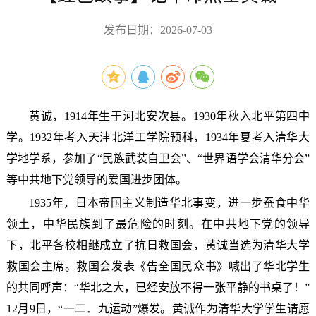
发布日期：2026-07-03
黄诚，1914年生于
河北
安次县。1930年秋入北平第四中
学。1932年考入天津北洋工学院预科，1934年夏考入
清华大
学
地学系，参加了“民族武装自卫会”、“世界语学会清华分会”
等中共地下党领导的爱国进步团体。
1935年，日本帝国主义制造
华北事变
，进一步蚕食中华
领土，
中华民族
到了最危险的时刻。在中共
地下党
的领导
下，北平各校相继成立了抗日救国会，黄诚当选为清华大学
救国会主席。救国会发表《告全国民众书》喊出了华北学生
的共同呼声：“华北之大，已经安放不得一张平静的书桌了！”
12月9日，“一二．九运动”爆发。黄诚作为清华大学学生请愿