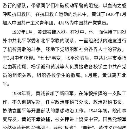
游行的领队，带领同学们冲破反动军警的阻挠，以血肉之躯
呼唤抗日救国。在抗日救亡运动的洗礼中，黄诚于1936年1月
加入
中国共产主义青年团
，4月转为
中国共产党党员
。
1937年1月，黄诚被捕入狱。在狱中，他一面保持了同狱
外中共北平学委和北平学联的联系，一面组织狱内难友进行
了机智勇敢的斗争。经地下党组织和社会各界人士的营救，
于3月中旬
获释
。
“七七”事变
，北平沦陷后，中共北平市委指
定由
蒋南翔
、杨学诚和黄诚等人负责接收各校学生中共产党
员的组织关系，组织各校学生的撤离。8月底，黄诚离开北
平。
1938年春，黄诚参加了
新四军
，在陈毅指挥的一支队工
作，不久调到军部，任军政治部秘书处长、政治部秘书长，
协助袁国平等开展部队的
思想政治工作
。1941年初，
皖南事
变
爆发，黄诚不幸被捕，被关押进
上饶集中营
。国民党顽军
公然诬蔑新四军“叛乱”，要他“反省”、“自新”。黄诚
义正词严