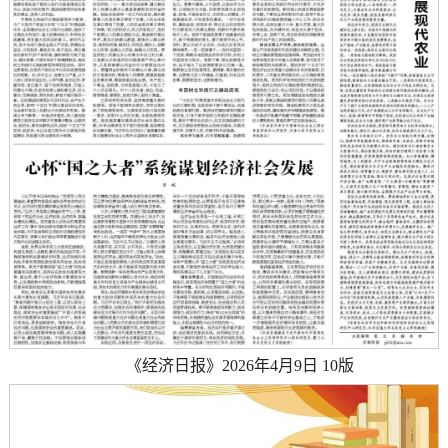
《经济日报》2026年4月9日 10版