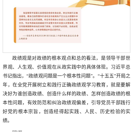
政绩观是对政绩的根本观点和总的看法，是领导干部世
界观、人生观、价值观在从政实践中的具体体现。习近平总
书记指出，“政绩观问题是一个根本性问题”。“十五五”开局之
年，在全党开展树立和践行正确政绩观学习教育，就是要解
决好为谁创造政绩、创造什么样的政绩、怎样创造政绩的根
本性问题，有效防范和纠治政绩观偏差，引导党员干部践行
好党的根本宗旨，创造经得起实践、人民、历史检验的实
绩。
关乎立党为公、执政为民