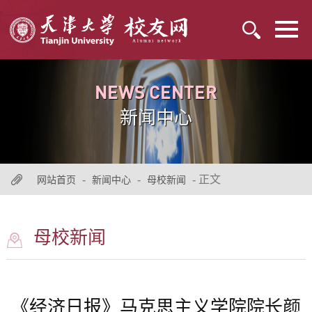
NEWS CENTER
新闻中心
-
-
- 正文
网站首页
新闻中心
母校新闻
母校新闻
《经济日报》马克思主义学院院长颜