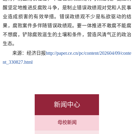
醒坚定地推进反腐败斗争，是制止错误政绩观对党和人民事
业造成损害的有效举措。错误政绩观不少是私欲驱动的结
果，腐败案件多伴随错误政绩观。要一体推进不敢腐不能腐
不想腐，铲除腐败滋生的土壤和条件，营造风清气正的政治
生态。
来源：经济日报
http://paper.ce.cn/pc/content/202604/09/conte
nt_330827.html
新闻中心
母校新闻