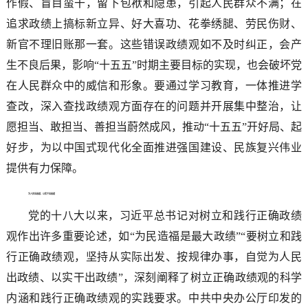
作假、盲目蛮干，留下包袱和隐患，引起人民群众不满；在
追求政绩上搞标新立异、好大喜功、花拳绣腿、劳民伤财、
新官不理旧账那一套。这些错误政绩观如不及时纠正，会产
生不良后果，影响“十五五”时期主要目标的实现，也会破坏党
在人民群众中的威信和形象。要通过学习教育，一体推进学
查改，深入查找政绩观方面存在的问题并开展集中整治，让
愿担当、敢担当、善担当蔚然成风，推动“十五五”开好局、起
好步，为以中国式现代化全面推进强国建设、民族复兴伟业
提供有力保障。
为人民出政绩、以实干出政绩
党的十八大以来，习近平总书记对树立和践行正确政绩
观作出许多重要论述，如“为民造福是最大政绩”“要树立和践
行正确政绩观，坚持从实际出发、按规律办事，自觉为人民
出政绩、以实干出政绩”，深刻阐释了树立正确政绩观的科学
内涵和践行正确政绩观的实践要求。中共中央办公厅印发的