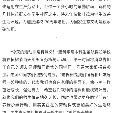
也运用在生产劳动上。经过一个多小时的辛勤耕耘，新种的
几排树苗挺立在学生社区之中，待来年枝繁叶茂为学生改善
生活环境，为迎接建校130周年增色，为国家生态文明建设添
砖加瓦。
“今天的活动非常有意义！”建筑学院本科生董航得知学校
将在植树节当天组织义务植树活动后，第一时间将消息告知
了自己的师友导师和同宿舍的同学们，号召大家都报名参
加。老师和同学们也热情响应。“这棵树是我们宿舍和师友导
师一起种植的，代表我们也会在老师的指导下，像小树一样
茁壮成长，强劲有力！希望我们栽种的这棵树能枝繁叶茂，
就像我们的师生情谊地久天长，同时也带动更多同学们参与
养绿护绿行动，用实实在在的劳动构筑更加美好的生活环
境，为生态环境保护贡献一份力量！”董航兴奋地说。