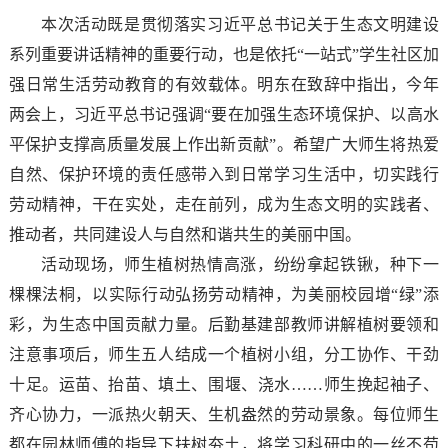
本次活动既是贯彻落实习近平总书记关于生态文明建设
系列重要讲话精神的重要行动，也是依托“一站式”学生社区加
强日常生活劳动教育的有效载体。明东在致辞中指出，今年
两会上，习近平总书记强调“要在加强生态环境保护、以高水
平保护支撑高质量发展上作出新贡献”。希望广大师生将热爱
自然、保护环境的责任感带入到日常学习生活中，切实践行
劳动精神，干在实处，走在前列，成为生态文明的实践者、
推动者，共同建设人与自然和谐共生的美丽中国。
活动现场，师生植树热情高涨，纷纷拿起铁锹，种下一
棵棵法桐，以实际行动弘扬劳动精神，为美丽校园增“绿”添
彩，为生态中国贡献力量。后勤基建部教师讲解植树要领和
注意事项后，师生五人结成一个植树小组，分工协作、干劲
十足。运苗、抬苗、填土、围堰、浇水……师生挽起袖子、
齐心协力，一派热火朝天、生机盎然的劳动景象。每位师生
都在园林师傅的指导下扶树夯土，将学习科研中的一丝不苟